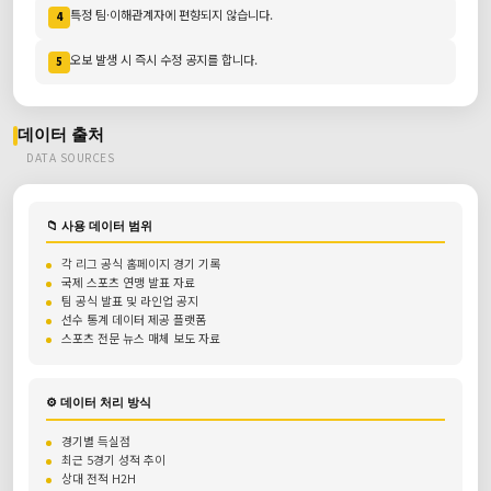
특정 팀·이해관계자에 편향되지 않습니다.
4
오보 발생 시 즉시 수정 공지를 합니다.
5
데이터 출처
DATA SOURCES
📁 사용 데이터 범위
각 리그 공식 홈페이지 경기 기록
국제 스포츠 연맹 발표 자료
팀 공식 발표 및 라인업 공지
선수 통계 데이터 제공 플랫폼
스포츠 전문 뉴스 매체 보도 자료
⚙️ 데이터 처리 방식
경기별 득실점
최근 5경기 성적 추이
상대 전적 H2H