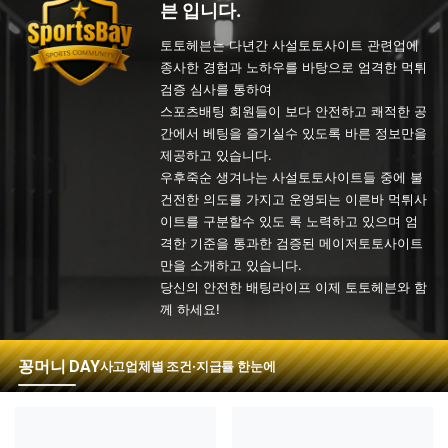
븐 입니다.
토토헤븐는 다년간 사설토토사이트 관련업에
종사한 경험과 노하우를 바탕으로 엄격한 먹튀
검증 심사를 통하여
스포츠배팅 회원들이 보다 안전하고 쾌적한 공
간에서 베팅을 즐기실수 있도록 바른 정보만을
제공하고 있습니다.
우후죽순 생겨나는 사설토토사이트들 중에 불
건전한 의도를 가지고 운영되는 이른바 먹튀사
이트를 구분할수 있도 록 노력하고 있으며 엄
격한 기준을 통과한 검증된 메이저토토사이트
만을 소개하고 있습니다.
당신의 안전한 배팅라이프 이제 토토헤븐와 함
께 하세요!
꽁머니 DAY
사고업체별 조건·지급률 한눈에