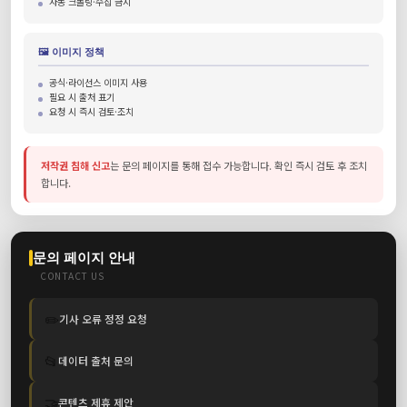
자동 크롤링·수집 금지
🖼️ 이미지 정책
공식·라이선스 이미지 사용
필요 시 출처 표기
요청 시 즉시 검토·조치
저작권 침해 신고
는 문의 페이지를 통해 접수 가능합니다. 확인 즉시 검토 후 조치
합니다.
문의 페이지 안내
CONTACT US
✏️
기사 오류 정정 요청
📂
데이터 출처 문의
🤝
콘텐츠 제휴 제안