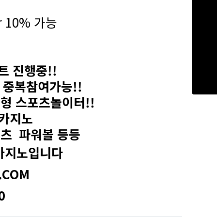
r 10% 가능
 진행중!!
 중복참여가능!!
형 스포츠놀이터!!
 카지노
츠 파워볼 등등
7카지노입니다
.COM
0