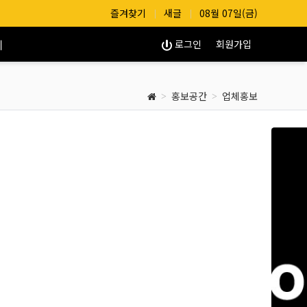
즐겨찾기
새글
08월 07일(금)
티
로그인
회원가입
홍보공간
업체홍보