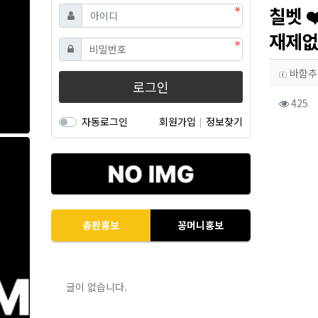
칠벳 
필수
아이디
재제없
필수
비밀번호
작성
바함추
로그인
컨텐
조
425
자동로그인
회원가입
정보찾기
본문
총판홍보
꽁머니홍보
글이 없습니다.